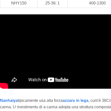
NHY150
25-36: 1
400-1300
Nanhaiya
tipicamente usa alta forza
azzaru in lega
, cum'è 38Cr
canna. U rivestimentu di a canna adopta una struttura composta bi