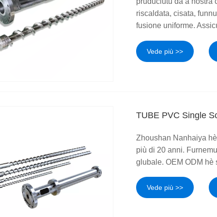
pruduciutu da a nostra 
riscaldata, cisata, funnu
fusione uniforme. Assicur
Vede più >>
TUBE PVC Single S
Zhoushan Nanhaiya hè u
più di 20 anni. Furnemu 
glubale. OEM ODM hè s
Vede più >>