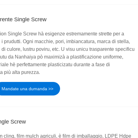
rente Single Screw
ion Single Screw hà esigenze estremamente strette per a
i i prudutti. Ogni macchie, pori, imbiancatura, marca di stella,
di culore, lustru poviru, etc. U visu unicu trasparente specificu
iutu da Nanhaiya pò maximizà a plastificazione uniforme,
iale hè perfettamente plasticizatu durante a fase di
 a più alta purezza.
Mandate una dumanda >>
ngle Screw
ilm cling, film mulch agriculi, è film di imballaggio, LDPE Hdpe