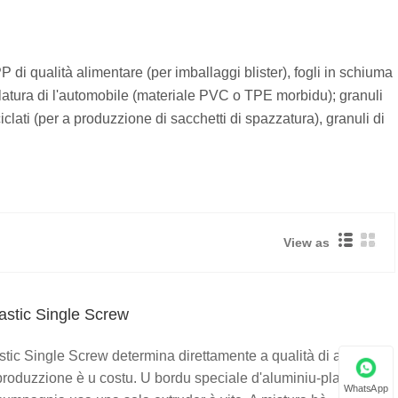
PP di qualità alimentare (per imballaggi blister), fogli in schiuma
gillatura di l'automobile (materiale PVC o TPE morbidu); granuli
iclati (per a produzzione di sacchetti di spazzatura), granuli di
View as
astic Single Screw
ic Single Screw determina direttamente a qualità di a strata di
a produzzione è u costu. U bordu speciale d'aluminiu-plasticu
WhatsApp