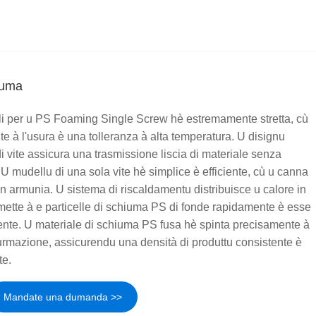
iuma
ali per u PS Foaming Single Screw hè estremamente stretta, cù
te à l'usura è una tolleranza à alta temperatura. U disignu
i vite assicura una trasmissione liscia di materiale senza
 mudellu di una sola vite hè simplice è efficiente, cù u canna
 in armunia. U sistema di riscaldamentu distribuisce u calore in
ette à e particelle di schiuma PS di fonde rapidamente è esse
ente. U materiale di schiuma PS fusa hè spinta precisamente à
furmazione, assicurendu una densità di produttu consistente è
te.
Mandate una dumanda >>