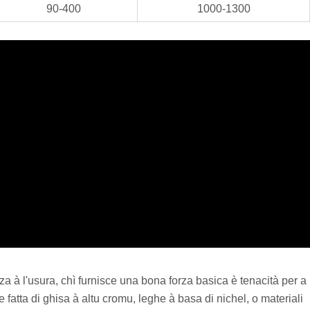
90-400
1000-1300
 à l'usura, chì furnisce una bona forza basica è tenacità per a
fatta di ghisa à altu cromu, leghe à basa di nichel, o materiali