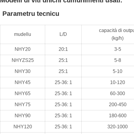
Modelli di viti unichi cumunimenti usati:
Parametru tecnicu
capacità di outp
mudellu
L/D
(kg/h)
NHY20
20:1
3-5
NHYZS25
25:1
5-8
NHY30
25:1
5-10
NHY45
25-36: 1
10-120
NHY65
25-36: 1
60-300
NHY75
25-36: 1
200-450
NHY90
25-36: 1
180-600
NHY120
25-36: 1
320-1000