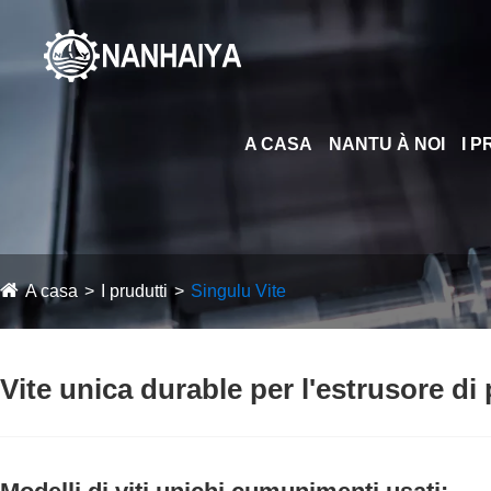
A CASA
NANTU À NOI
I 
A casa
I prudutti
Singulu Vite
Vite unica durable per l'estrusore di 