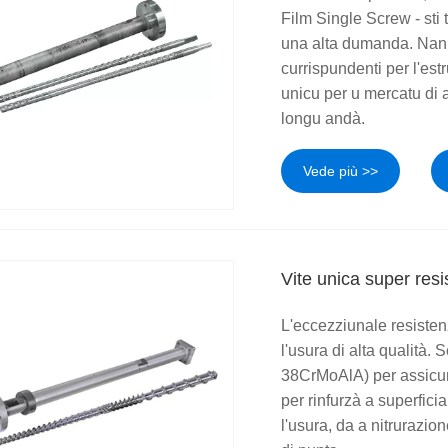
Film Single Screw - sti t
una alta dumanda. Nanha
currispundenti per l'est
unicu per u mercatu di a
longu andà.
Vede più >>
Vite unica super resi
L'eccezziunale resistenz
l'usura di alta qualità.
38CrMoAlA) per assicurà
per rinfurzà a superfici
l'usura, da a nitrurazio