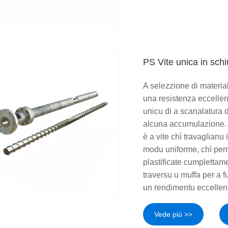
PS Vite unica in sch
A selezzione di materi
una resistenza eccellen
unicu di a scanalatura d
alcuna accumulazione. U
è a vite chì travaglianu
modu uniforme, chì perm
plastificate cumplettam
traversu u muffa per a 
un rendimentu eccellen
Vede più >>