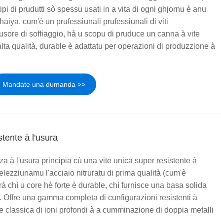
ipi di prudutti sò spessu usati in a vita di ogni ghjornu è anu
iya, cum'è un prufessiunali prufessiunali di viti
rusore di soffiaggio, hà u scopu di pruduce un canna à vite
lta qualità, durable è adattatu per operazioni di produzzione à
Mandate una dumanda >>
stente à l'usura
a à l'usura principia cù una vite unica super resistente à
 Selezziunamu l'acciaio nitruratu di prima qualità (cum'è
 chì u core hè forte è durable, chì furnisce una basa solida
a. Offre una gamma completa di cunfigurazioni resistenti à
ne classica di ioni profondi à a cumminazione di doppia metalli