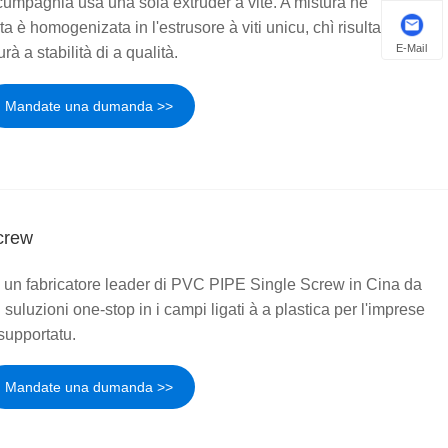
cumpagnia usa una sola extruder à vite. A mistura hè
ta è homogenizata in l'estrusore à viti unicu, chì risulta in una
E-Mail
à a stabilità di a qualità.
Mandate una dumanda >>
crew
n fabricatore leader di PVC PIPE Single Screw in Cina da
suluzioni one-stop in i campi ligati à a plastica per l'imprese
upportatu.
Mandate una dumanda >>