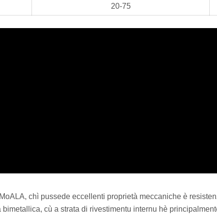
20-75
MoALA, chì pussede eccellenti proprietà meccaniche è resistenza
metallica, cù a strata di rivestimentu internu hè principalmente 