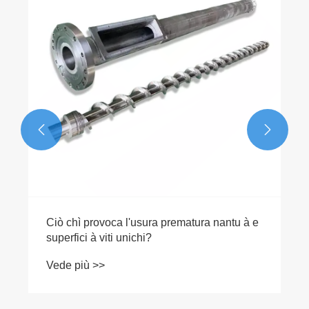
funziunamentu di u granulatore di schiuma à
doppia vite
Vede più >>

