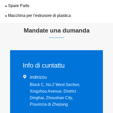
Spare Parts
Macchina per l'estrusore di plastica
Mandate una dumanda
Info di cuntattu

Indirizzu
Block C, No.2 West Section,
Xingzhou Avenue, District
Dinghai, Zhoushan City,
Pruvincia di Zhejiang