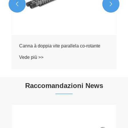


Raccomandazioni News
U prucessu di travagliu è e precauzioni di u