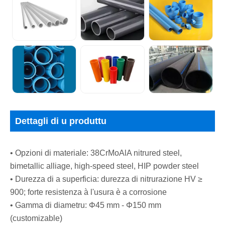
Dettagli di u produttu
• Opzioni di materiale: 38CrMoAlA nitrured steel,
bimetallic alliage, high-speed steel, HIP powder steel
• Durezza di a superficia: durezza di nitrurazione HV ≥
900; forte resistenza à l'usura è a corrosione
• Gamma di diametru: Φ45 mm - Φ150 mm
(customizable)