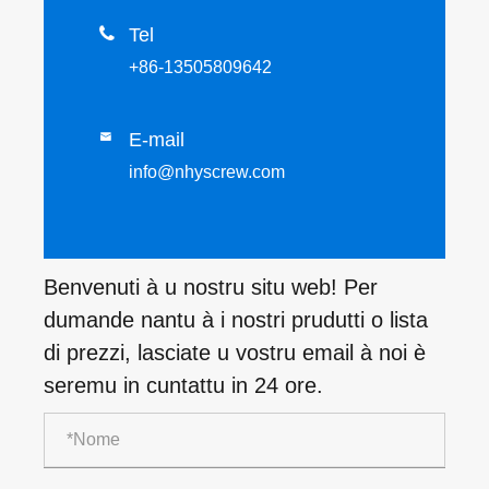

Tel
+86-13505809642
E-mail

info@nhyscrew.com
Benvenuti à u nostru situ web! Per
dumande nantu à i nostri prudutti o lista
di prezzi, lasciate u vostru email à noi è
seremu in cuntattu in 24 ore.