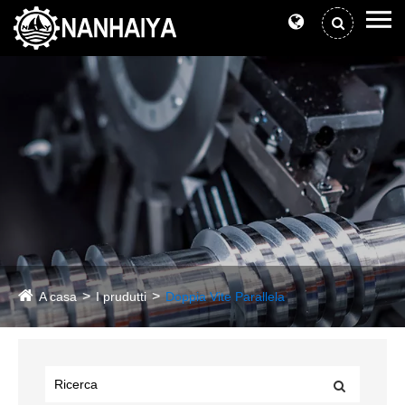
A casa
I prudutti
Doppia Vite Parallela