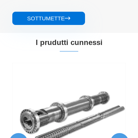
SOTTUMETTE

I prudutti cunnessi
Canna à doppia vite parallela non
intrecciata
Vede più >>