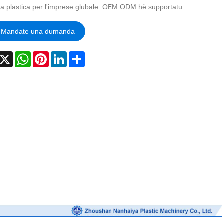
 à a plastica per l'imprese glubale. OEM ODM hè supportatu.
Mandate una dumanda
acebook
X
WhatsApp
Pinterest
LinkedIn
Share