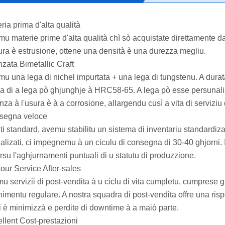
ria prima d'alta qualità
mu materie prime d'alta qualità chì sò acquistate direttamente da l
tura è estrusione, ottene una densità è una durezza megliu.
nzata Bimetallic Craft
emu una lega di nichel impurtata + una lega di tungstenu. A durat
a di a lega pò ghjunghje à HRC58-65. A lega pò esse persunalizat
nza à l'usura è à a corrosione, allargendu cusì a vita di serviziu 
segna veloce
iti standard, avemu stabilitu un sistema di inventariu standardiz
alizati, ci impegnemu à un ciculu di consegna di 30-40 ghjorni. I
rsu l'aghjurnamenti puntuali di u statutu di produzzione.
hour Service After-sales
 servizii di post-vendita à u ciclu di vita cumpletu, cumprese gu
imentu regulare. A nostra squadra di post-vendita offre una rispo
ti è minimizzà e perdite di downtime à a maiò parte.
ellent Cost-prestazioni