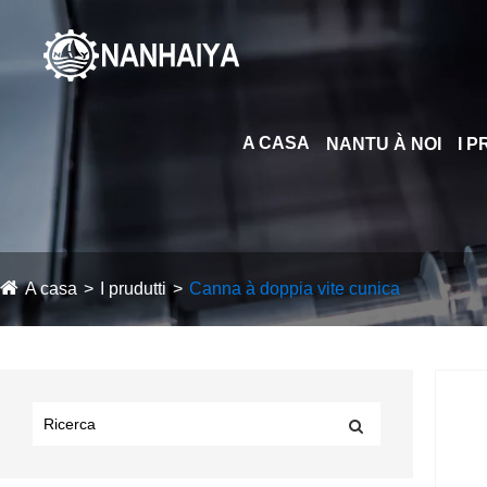
A CASA
NANTU À NOI
I 
A casa
I prudutti
Canna à doppia vite cunica