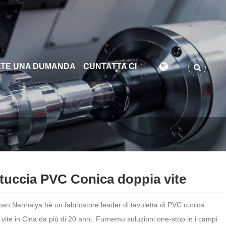
TE UNA DUMANDA
CUNTATTA CI
tuccia PVC Conica doppia vite
an Nanhaiya hè un fabricatore leader di tavuletta di PVC cunica
vite in Cina da più di 20 anni. Furnemu suluzioni one-stop in i campi