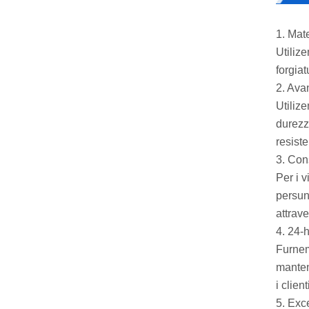
1. Mate
Utilize
forgia
2. Ava
Utiliz
durezz
resiste
3. Con
Per i v
persun
attrave
4. 24-
Furnemu
manten
i clien
5. Exc