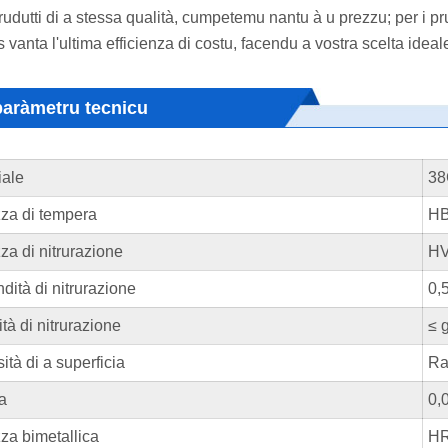
prudutti di a stessa qualità, cumpetemu nantu à u prezzu; per i pr
vanta l'ultima efficienza di costu, facendu a vostra scelta ideal
paràmetru tecnicu
iale
38
za di tempera
HB
za di nitrurazione
H
dità di nitrurazione
0,
ità di nitrurazione
≤ 
tà di a superficia
R
ta
0,
za bimetallica
HR