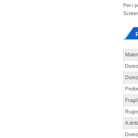
Per i 
Screws 
Mater
Durez
Durez
Profon
Fragil
Rugosi
A drit
Durez