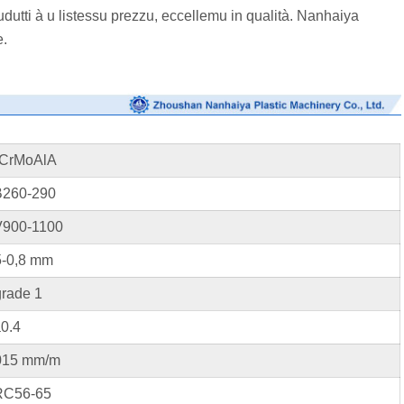
udutti à u listessu prezzu, eccellemu in qualità. Nanhaiya
e.
CrMoAlA
260-290
V900-1100
5-0,8 mm
grade 1
a0.4
015 mm/m
C56-65