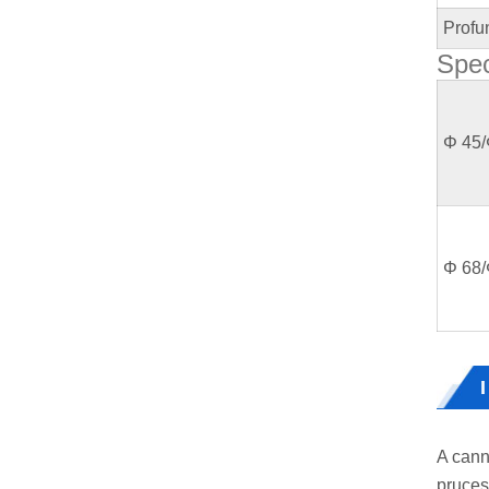
Profu
Spec
Φ 45/
Φ 68/
I
A cann
pruces