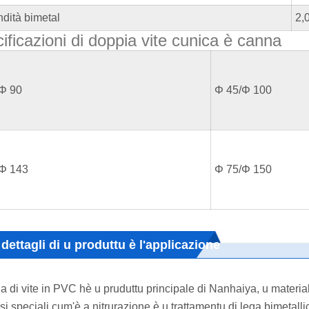
ndità bimetal
2,
ificazioni di doppia vite cunica è canna
Φ 90
Φ 45/Φ 100
Φ 143
Φ 75/Φ 150
 dettagli di u produttu è l'applicazione
a di vite in PVC hè u pruduttu principale di Nanhaiya, u materi
si speciali cum'è a nitrurazione è u trattamentu di lega bimetall